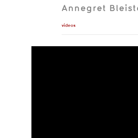
Annegret Bleist
videos