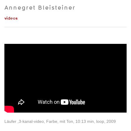
Annegret Bleisteiner
videos
Läufer ,3-kanal-video, Farbe, mit Ton, 10:13 min, loop, 2009